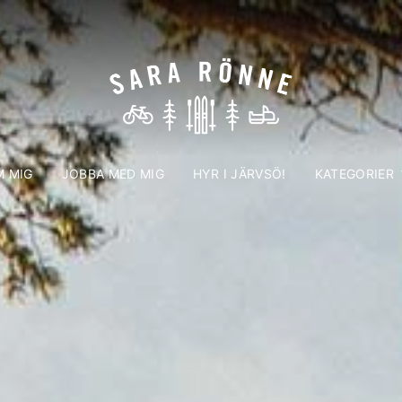
 MIG
JOBBA MED MIG
HYR I JÄRVSÖ!
KATEGORIER