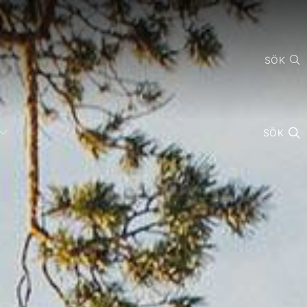
SÖK
SÖK