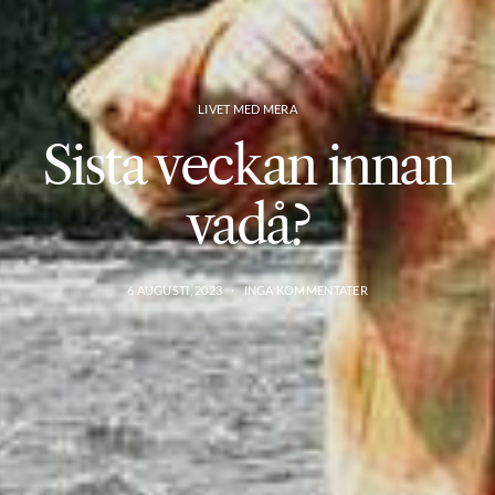
LIVET MED MERA
Sista veckan innan
vadå?
6 AUGUSTI, 2023
INGA KOMMENTATER