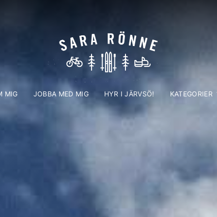
 MIG
JOBBA MED MIG
HYR I JÄRVSÖ!
KATEGORIER