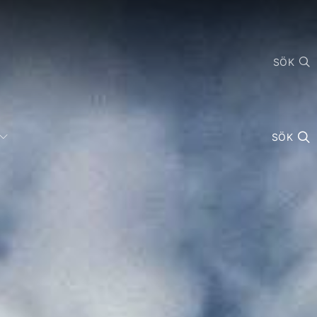
SÖK
SÖK