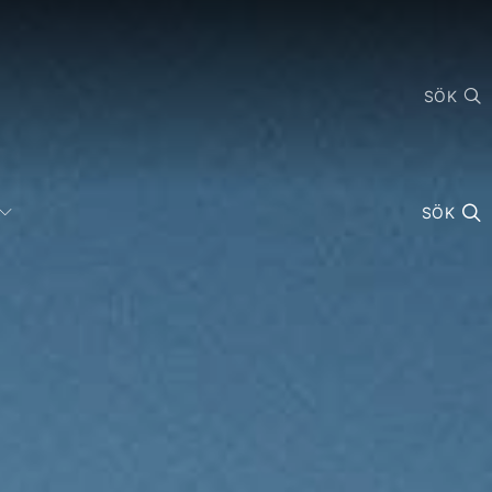
SÖK
SÖK