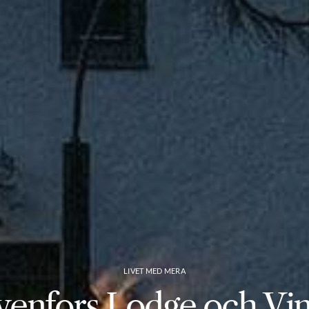
LIVET MED MERA
venfors Lodge och Vin