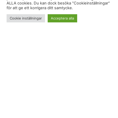
ALLA cookies. Du kan dock besöka "Cookieinställningar"
för att ge ett korrigera ditt samtycke.
Cookie inställningar
Acceptera alla
Min intensiva produktionsvecka pågår och idag ska
jag både påbörja och slutföra ett projekt med
deadline fredag 27 maj. Ja det är idag. Inget får gå
fel. Det är sällan (läs aldrig) som jag påbörjar
jobbet samma dag som jag ska leverera det. Man
vet aldrig vad som händer, brukar jag tänka och
läsa in mig på grejer i god tid. Sedan händer det
oftast att jag ändå skriver det på leveransdagen
(eller dagen innan) men då har jag tillbringat några
dagar med att bearbeta det undermedvetet eller