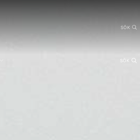
SÖK
SÖK