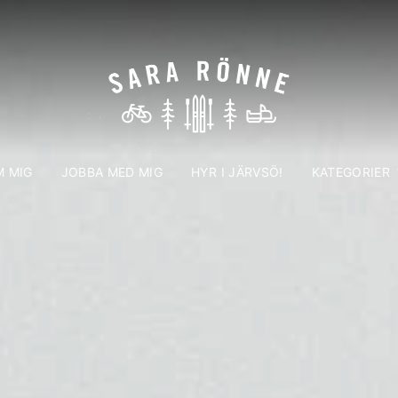
 MIG
JOBBA MED MIG
HYR I JÄRVSÖ!
KATEGORIER