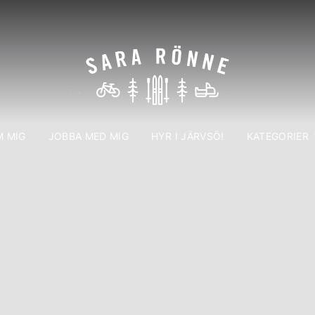
 MIG
JOBBA MED MIG
HYR I JÄRVSÖ!
KATEGORIER