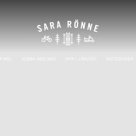
 MIG
JOBBA MED MIG
HYR I JÄRVSÖ!
KATEGORIER