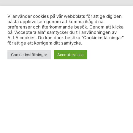
Vi använder cookies på vår webbplats för att ge dig den
bästa upplevelsen genom att komma ihåg dina
preferenser och återkommande besök. Genom att klicka
på "Acceptera alla" samtycker du till användningen av
ALLA cookies. Du kan dock besöka "Cookieinställningar"
för att ge ett korrigera ditt samtycke.
Cookie inställningar
Acceptera alla
Äventyret kan börja! Jag är äntligen på väg mot
New York. Denna stad som jag har varit i ganska
många gånger nu, och som är så härlig på sitt
alldeles egna sätt. Jag har för länge sedan slutat
plöja en massa tips från allehanda ställen och är
mycket bättre på att filtrera utifrån vad jag gillar.