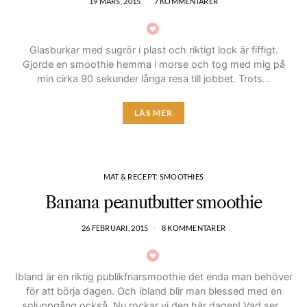
19 MARS, 2015
7 KOMMENTARER
Glasburkar med sugrör i plast och riktigt lock är fiffigt.
Gjorde en smoothie hemma i morse och tog med mig på
min cirka 90 sekunder långa resa till jobbet. Trots…
LÄS MER
MAT & RECEPT: SMOOTHIES
Banana peanutbutter smoothie
26 FEBRUARI, 2015
8 KOMMENTARER
Ibland är en riktig publikfriarsmoothie det enda man behöver
för att börja dagen. Och ibland blir man blessed med en
soluppgång också. Nu rockar vi den här dagen! Vad ser…