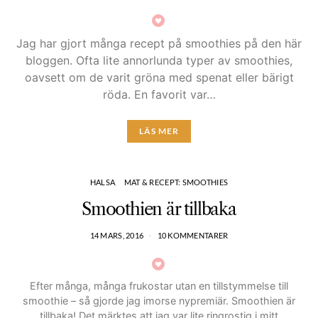
Jag har gjort många recept på smoothies på den här
bloggen. Ofta lite annorlunda typer av smoothies,
oavsett om de varit gröna med spenat eller bärigt
röda. En favorit var…
LÄS MER
HALSA
MAT & RECEPT: SMOOTHIES
Smoothien är tillbaka
14 MARS, 2016
10 KOMMENTARER
Efter många, många frukostar utan en tillstymmelse till
smoothie – så gjorde jag imorse nypremiär. Smoothien är
tillbaka! Det märktes att jag var lite ringrostig i mitt