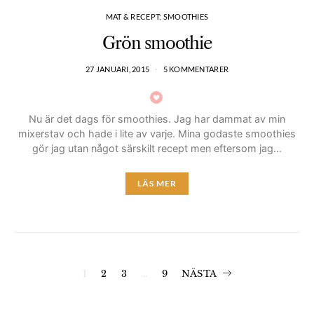
MAT & RECEPT: SMOOTHIES
Grön smoothie
27 JANUARI, 2015
5 KOMMENTARER
Nu är det dags för smoothies. Jag har dammat av min
mixerstav och hade i lite av varje. Mina godaste smoothies
gör jag utan något särskilt recept men eftersom jag…
LÄS MER
Inläggsnavigerin
1
2
3
…
9
NÄSTA