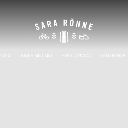
 MIG
JOBBA MED MIG
HYR I JÄRVSÖ!
KATEGORIER