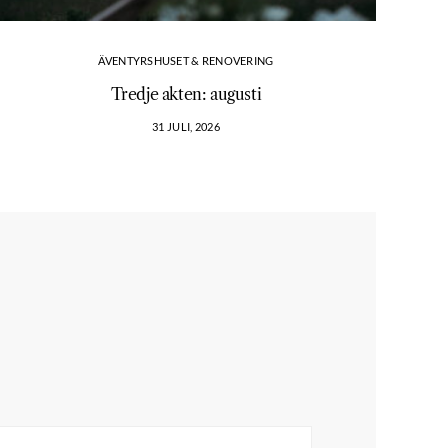
ÄVENTYRSHUSET & RENOVERING
Tredje akten: augusti
Vi
31 JULI, 2026