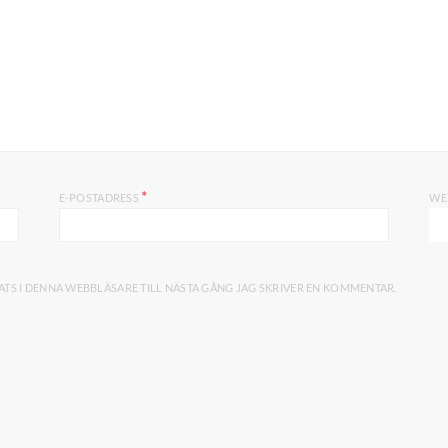
*
E-POSTADRESS
WE
TS I DENNA WEBBLÄSARE TILL NÄSTA GÅNG JAG SKRIVER EN KOMMENTAR.