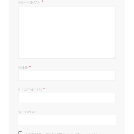
KOMMENTAR
*
NAMN
*
E-POSTADRESS
WEBBPLATS
SPARA MITT NAMN, MIN E-POSTADRESS OCH