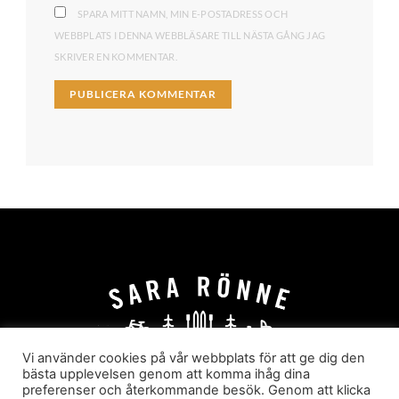
SPARA MITT NAMN, MIN E-POSTADRESS OCH
WEBBPLATS I DENNA WEBBLÄSARE TILL NÄSTA GÅNG JAG
SKRIVER EN KOMMENTAR.
Vi använder cookies på vår webbplats för att ge dig den
bästa upplevelsen genom att komma ihåg dina
preferenser och återkommande besök. Genom att klicka
HEM
OM MIG
JOBBA MED MIG