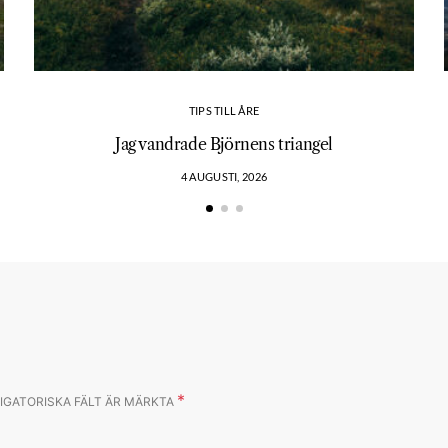
TIPS TILL ÅRE
?
Jag vandrade Björnens triangel
4 AUGUSTI, 2026
*
IGATORISKA FÄLT ÄR MÄRKTA