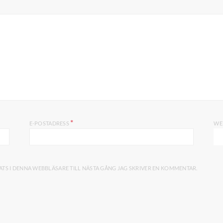
*
E-POSTADRESS
WE
TS I DENNA WEBBLÄSARE TILL NÄSTA GÅNG JAG SKRIVER EN KOMMENTAR.