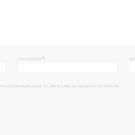
*
E-POSTADRESS
WE
TS I DENNA WEBBLÄSARE TILL NÄSTA GÅNG JAG SKRIVER EN KOMMENTAR.