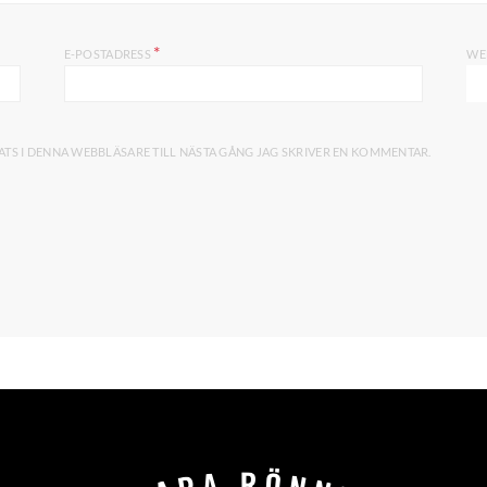
*
E-POSTADRESS
WE
TS I DENNA WEBBLÄSARE TILL NÄSTA GÅNG JAG SKRIVER EN KOMMENTAR.