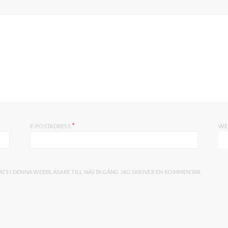
*
E-POSTADRESS
WE
TS I DENNA WEBBLÄSARE TILL NÄSTA GÅNG JAG SKRIVER EN KOMMENTAR.