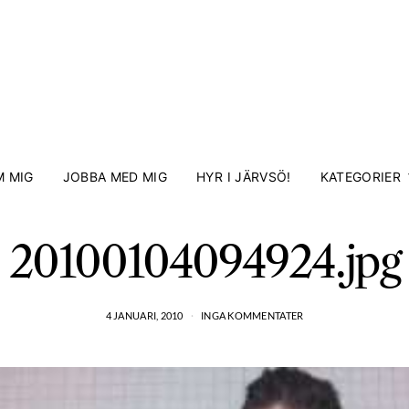
 MIG
JOBBA MED MIG
HYR I JÄRVSÖ!
KATEGORIER
20100104094924.jpg
4 JANUARI, 2010
INGA KOMMENTATER