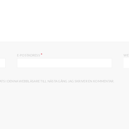
*
E-POSTADRESS
WE
TS I DENNA WEBBLÄSARE TILL NÄSTA GÅNG JAG SKRIVER EN KOMMENTAR.