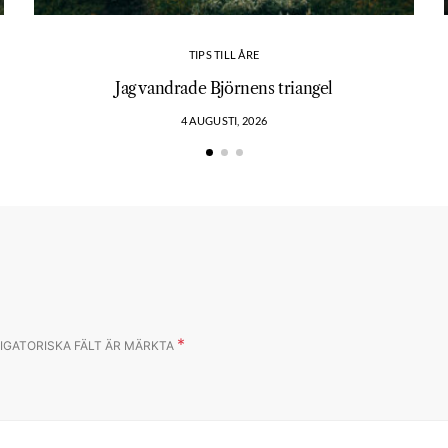
TIPS TILL ÅRE
?
Jag vandrade Björnens triangel
4 AUGUSTI, 2026
*
IGATORISKA FÄLT ÄR MÄRKTA