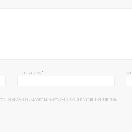
*
E-POSTADRESS
WE
TS I DENNA WEBBLÄSARE TILL NÄSTA GÅNG JAG SKRIVER EN KOMMENTAR.