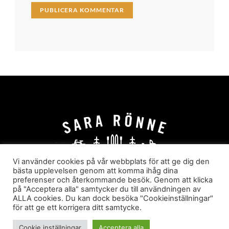
Vi använder cookies på vår webbplats för att ge dig den
bästa upplevelsen genom att komma ihåg dina
preferenser och återkommande besök. Genom att klicka
HEM
OM MIG
JOBBA MED MIG
på "Acceptera alla" samtycker du till användningen av
HYR I JÄRVSÖ!
KATEGORIER
ALLA cookies. Du kan dock besöka "Cookieinställningar"
för att ge ett korrigera ditt samtycke.
Sara Rönne. En blogg om frihet, upplevelser och
äventyr
Cookie inställningar
Acceptera alla