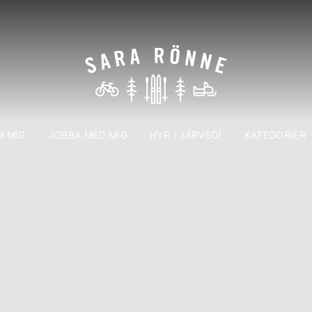
 MIG
JOBBA MED MIG
HYR I JÄRVSÖ!
KATEGORIER