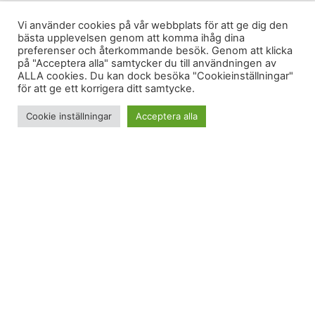
Vi använder cookies på vår webbplats för att ge dig den
bästa upplevelsen genom att komma ihåg dina
preferenser och återkommande besök. Genom att klicka
på "Acceptera alla" samtycker du till användningen av
ALLA cookies. Du kan dock besöka "Cookieinställningar"
för att ge ett korrigera ditt samtycke.
Cookie inställningar
Acceptera alla
Jag tog med träningskläderna till jobbet idag. När
klockan blev eftermiddag lockade tanken på att gå
hem istället för att gå till cykelsalen i gymmet men
jag struntade i den lockelsen och bytte om istället.
Känslan efteråt alltså. Så nöjd! Att vara nöjd är en
skön känsla som jag gärna känner ofta. Och jag