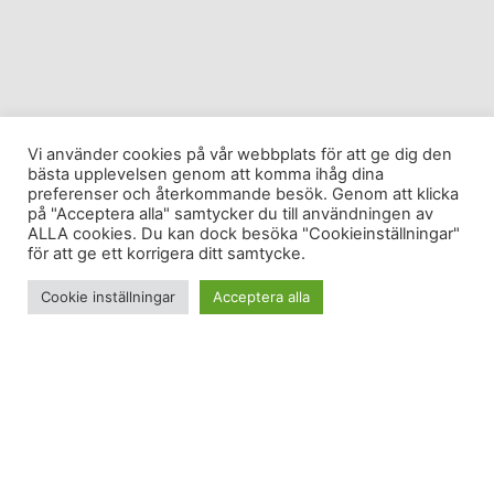
Vi använder cookies på vår webbplats för att ge dig den
bästa upplevelsen genom att komma ihåg dina
preferenser och återkommande besök. Genom att klicka
på "Acceptera alla" samtycker du till användningen av
ALLA cookies. Du kan dock besöka "Cookieinställningar"
för att ge ett korrigera ditt samtycke.
Cookie inställningar
Acceptera alla
Det finns vissa fördelar med att bo hemma hos
föräldrarna lite nu och då. Hemma hos mina
föräldrar stavas en av dessa fördelar Iron Aid.