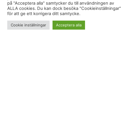
på "Acceptera alla" samtycker du till användningen av
ALLA cookies. Du kan dock besöka "Cookieinställningar"
för att ge ett korrigera ditt samtycke.
Cookie inställningar
Acceptera alla
Förmiddagens benträning satt där den skulle. Mina
ben ville knappt framåt på eftermiddagens snabba
löptur. Den var tänkt att vara både snabb till
tidslängden och till tempot. Nu blev den mest
snabb till tidslängden.
Jag testade de där Nike Moto-skorna för första
gången. Känns lite som båtar. De är inte (för) stora
på längden men de är ganska luftiga inuti. Lite som