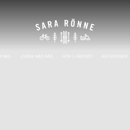
 MIG
JOBBA MED MIG
HYR I JÄRVSÖ!
KATEGORIER