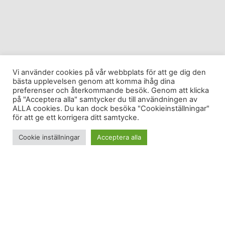
Vi använder cookies på vår webbplats för att ge dig den
bästa upplevelsen genom att komma ihåg dina
preferenser och återkommande besök. Genom att klicka
på "Acceptera alla" samtycker du till användningen av
ALLA cookies. Du kan dock besöka "Cookieinställningar"
för att ge ett korrigera ditt samtycke.
Cookie inställningar
Acceptera alla
Åkte hem från Åre med brorsan igår kväll – istället för
idag.
Vi lyssnade på Karlavagnen och på brorsans IPod.