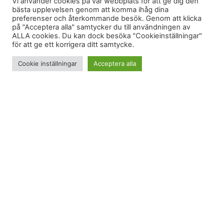
Vi använder cookies på vår webbplats för att ge dig den
bästa upplevelsen genom att komma ihåg dina
preferenser och återkommande besök. Genom att klicka
på "Acceptera alla" samtycker du till användningen av
ALLA cookies. Du kan dock besöka "Cookieinställningar"
för att ge ett korrigera ditt samtycke.
Cookie inställningar
Acceptera alla
Håller man bara ögon och öron öppna får man
reda på en del.
Skvaller
Jag och Grabben fikade i backen häromdagen. Vi
fikade på varm choklad och kollade herrarnas
störtlopp i Bormio under tiden. Bredvid oss satte