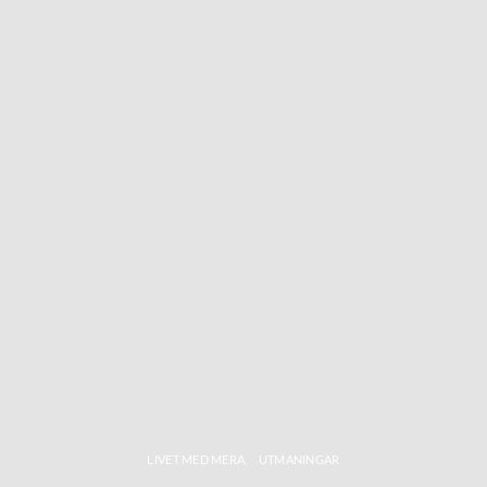
LIVET MED MERA
UTMANINGAR