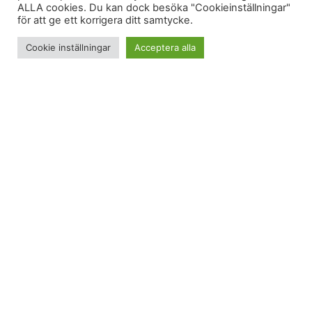
ALLA cookies. Du kan dock besöka "Cookieinställningar"
för att ge ett korrigera ditt samtycke.
Cookie inställningar
Acceptera alla
The man. The myth. The legend.
Stefan Manning
klev inte av cykeln
en enda gång
under
Rosa Bandetdygnets 25 timmar.
>