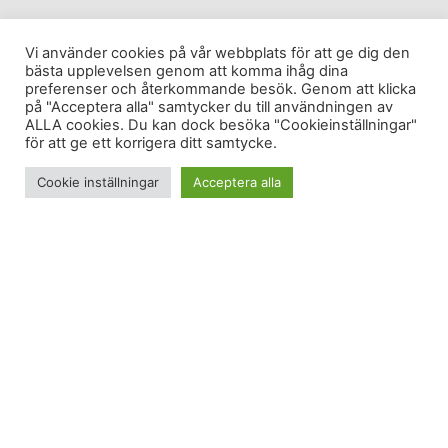
Vi använder cookies på vår webbplats för att ge dig den
bästa upplevelsen genom att komma ihåg dina
preferenser och återkommande besök. Genom att klicka
på "Acceptera alla" samtycker du till användningen av
ALLA cookies. Du kan dock besöka "Cookieinställningar"
för att ge ett korrigera ditt samtycke.
Cookie inställningar
Acceptera alla
Jag har hittat mitt recept för lycka, hälsa och
svaret på meningen med just mitt liv.
Min lycka är min hälsa
För några veckor sedan diskuterade jag och en vän