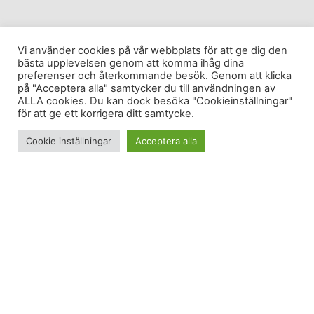
Vi använder cookies på vår webbplats för att ge dig den
bästa upplevelsen genom att komma ihåg dina
preferenser och återkommande besök. Genom att klicka
på "Acceptera alla" samtycker du till användningen av
ALLA cookies. Du kan dock besöka "Cookieinställningar"
för att ge ett korrigera ditt samtycke.
Cookie inställningar
Acceptera alla
Mamma säger att det är sommar fram till 15
september. Det är alltså två dagar kvar. Solen sken
i förmiddags men det blev kallt efter lunch så
Grabben hade på sig underställ under löparstassen
när vi satte av uppför berget. Som sagt, det är