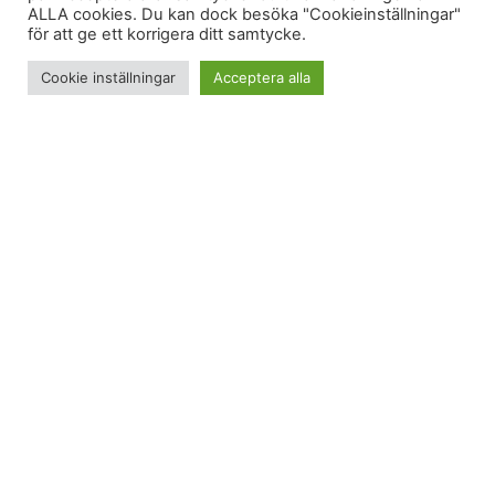
ALLA cookies. Du kan dock besöka "Cookieinställningar"
för att ge ett korrigera ditt samtycke.
Cookie inställningar
Acceptera alla
Fräst köttfärs + generöst hackade tomater +
fetaosttärningar
= lika god som enkel middag!
>
1