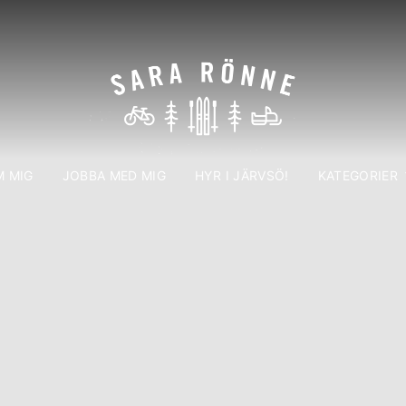
 MIG
JOBBA MED MIG
HYR I JÄRVSÖ!
KATEGORIER