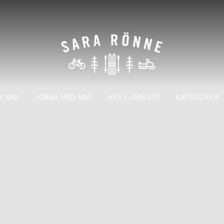
 MIG
JOBBA MED MIG
HYR I JÄRVSÖ!
KATEGORIER