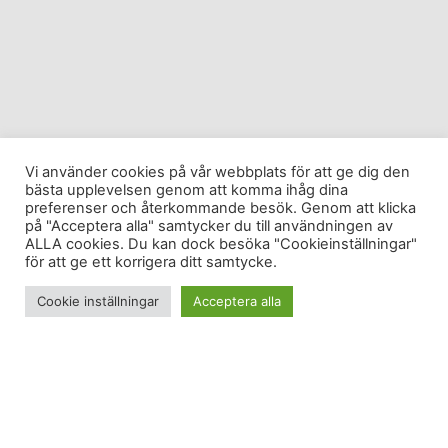
Vi använder cookies på vår webbplats för att ge dig den
bästa upplevelsen genom att komma ihåg dina
preferenser och återkommande besök. Genom att klicka
på "Acceptera alla" samtycker du till användningen av
ALLA cookies. Du kan dock besöka "Cookieinställningar"
för att ge ett korrigera ditt samtycke.
Cookie inställningar
Acceptera alla
Posh kan mer an att bara kla sig chict och se sur
ut. Hon kan kasta boll till exempel. Fast det blir