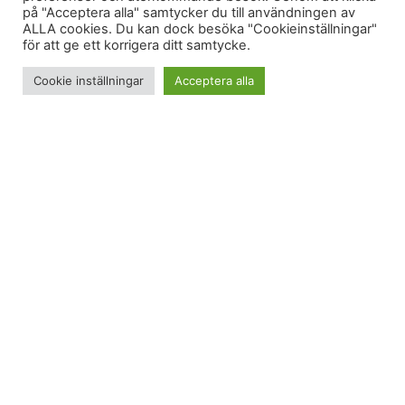
på "Acceptera alla" samtycker du till användningen av
ALLA cookies. Du kan dock besöka "Cookieinställningar"
för att ge ett korrigera ditt samtycke.
Cookie inställningar
Acceptera alla
Jag bor pa tjugonde vaningen och tar vanligtvis
hissen. Men nagon gang maste man ju testa
trapporna ocksa.
268 steg
Jag gillar trappor. Formodligen for att jag vill ha en
snygg rumpa. Men om det finns en hiss bredvid sa