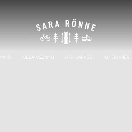
 MIG
JOBBA MED MIG
HYR I JÄRVSÖ!
KATEGORIER