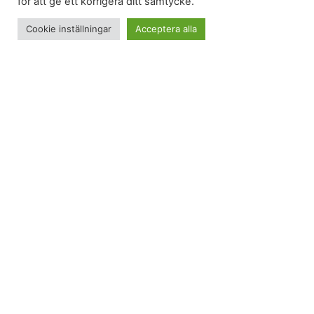
för att ge ett korrigera ditt samtycke.
Cookie inställningar
Acceptera alla
Gårdagens benträning bjöd på tunga ben idag.
Därför var det extra skönt att “gå av” lite
bentrötthet, både imorse och senare på kvällen
.
Morgongång
Morgonstund har guld i mun heter det. Och nog
bjöd denna morgon på guld i form av lite solsken,
trots att väderleksrapporterna spått regn.
Liksom igår så blev det en morgonpromenad av