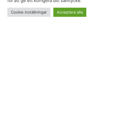
för att ge ett korrigera ditt samtycke.
Cookie inställningar
Acceptera alla
Gårdagens benträning bjöd på tunga ben idag.
Därför var det extra skönt att “gå av” lite
bentrötthet, både imorse och senare på kvällen
.
Morgongång
Morgonstund har guld i mun heter det. Och nog
bjöd denna morgon på guld i form av lite solsken,
trots att väderleksrapporterna spått regn.
Liksom igår så blev det en morgonpromenad av