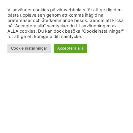
Vi använder cookies på vår webbplats för att ge dig den
bästa upplevelsen genom att komma ihåg dina
preferenser och återkommande besök. Genom att klicka
på "Acceptera alla" samtycker du till användningen av
ALLA cookies. Du kan dock besöka "Cookieinställningar"
för att ge ett korrigera ditt samtycke.
Cookie inställningar
Acceptera alla
Jag gillar tidningen Friskispressen och läser den
gärna på
nätet
. I det senaste numret finns en fråga
som jag lika gärna kunde ha skickat in själv. (Där
finns också ett reportage från marathonspinning – i
24 timmar!)
Synliga muskler