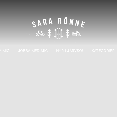
 MIG
JOBBA MED MIG
HYR I JÄRVSÖ!
KATEGORIER