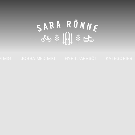
 MIG
JOBBA MED MIG
HYR I JÄRVSÖ!
KATEGORIER