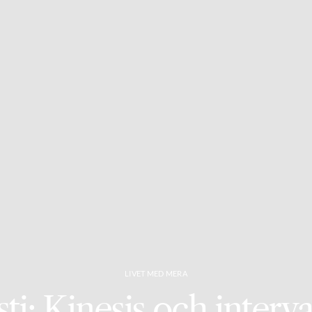
LIVET MED MERA
ti: Kinesis och interva