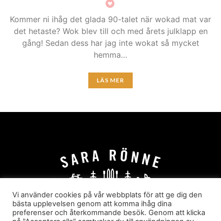
Kommer ni ihåg det glada 90-talet när wokad mat var
det hetaste? Wok blev till och med årets julklapp en
gång! Sedan dess har jag inte wokat så mycket
hemma…
LÄS MER
Vi använder cookies på vår webbplats för att ge dig den
bästa upplevelsen genom att komma ihåg dina
preferenser och återkommande besök. Genom att klicka
HEM
OM MIG
JOBBA MED MIG