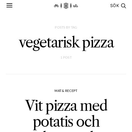
SÖK
POSTS BY TAG
vegetarisk pizza
1 POST
MAT & RECEPT
Vit pizza med
potatis och