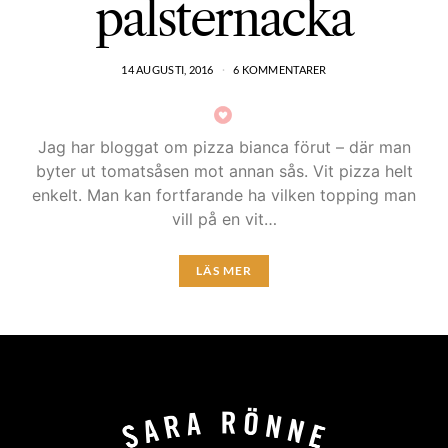
palsternacka
14 AUGUSTI, 2016
6 KOMMENTARER
Jag har bloggat om pizza bianca förut – där man
byter ut tomatsåsen mot annan sås. Vit pizza helt
enkelt. Man kan fortfarande ha vilken topping man
vill på en vit…
LÄS MER