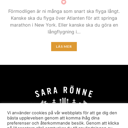
Förmodligen är ni många som snart ska flyga långt.
Kanske ska du flyga över Atlanten för att springa
marathon i New York. Eller kanske ska du göra en
långflygning i…
LÄS MER
Vi använder cookies på vår webbplats för att ge dig den
bästa upplevelsen genom att komma ihåg dina
preferenser och återkommande besök. Genom att klicka
HEM
OM MIG
JOBBA MED MIG