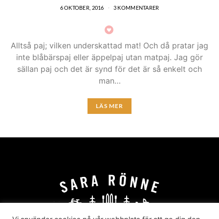
6 OKTOBER, 2016
3 KOMMENTARER
Alltså paj; vilken underskattad mat! Och då pratar jag
inte blåbärspaj eller äppelpaj utan matpaj. Jag gör
sällan paj och det är synd för det är så enkelt och
man…
LÄS MER