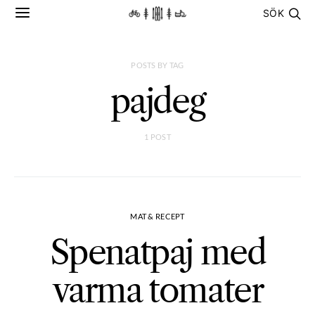
SÖK
POSTS BY TAG
pajdeg
1 POST
MAT & RECEPT
Spenatpaj med
varma tomater