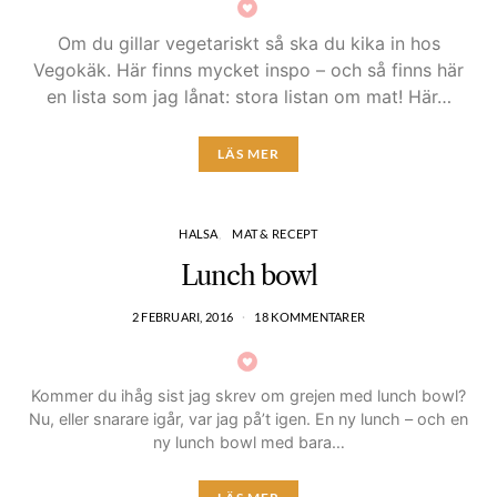
Om du gillar vegetariskt så ska du kika in hos
Vegokäk. Här finns mycket inspo – och så finns här
en lista som jag lånat: stora listan om mat! Här…
LÄS MER
HALSA
MAT & RECEPT
Lunch bowl
2 FEBRUARI, 2016
18 KOMMENTARER
Kommer du ihåg sist jag skrev om grejen med lunch bowl?
Nu, eller snarare igår, var jag på’t igen. En ny lunch – och en
ny lunch bowl med bara…