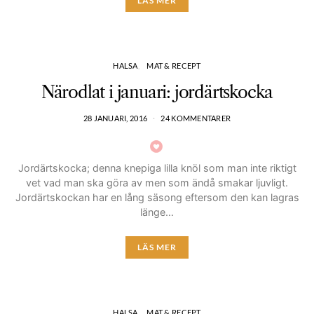
LÄS MER
HALSA
MAT & RECEPT
Närodlat i januari: jordärtskocka
28 JANUARI, 2016
24 KOMMENTARER
Jordärtskocka; denna knepiga lilla knöl som man inte riktigt
vet vad man ska göra av men som ändå smakar ljuvligt.
Jordärtskockan har en lång säsong eftersom den kan lagras
länge…
LÄS MER
HALSA
MAT & RECEPT