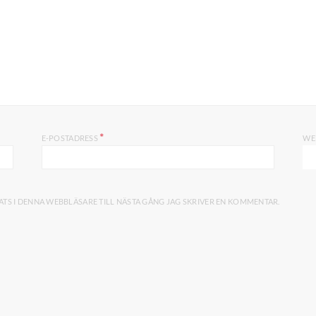
*
E-POSTADRESS
WE
TS I DENNA WEBBLÄSARE TILL NÄSTA GÅNG JAG SKRIVER EN KOMMENTAR.