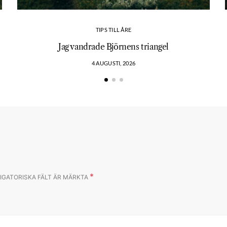
TIPS TILL ÅRE
?
Jag vandrade Björnens triangel
4 AUGUSTI, 2026
*
IGATORISKA FÄLT ÄR MÄRKTA