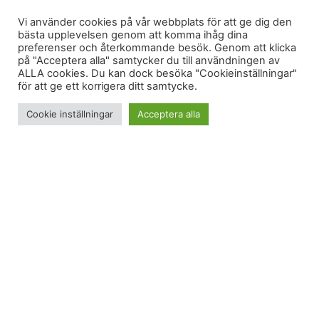
Vi använder cookies på vår webbplats för att ge dig den
bästa upplevelsen genom att komma ihåg dina
preferenser och återkommande besök. Genom att klicka
på "Acceptera alla" samtycker du till användningen av
ALLA cookies. Du kan dock besöka "Cookieinställningar"
för att ge ett korrigera ditt samtycke.
Cookie inställningar
Acceptera alla
The great indoors & the grand outlands. Där har vi
det: det som gör livet!
Soft adventures
ÄR en grej,
och
2026 letar vi oss in i dessa tio trender
. För
några dagar sedan gav jag tips på
julgåvor för the
great indoors
. Här kommer tips på julgåvor till de
som vill leva mer utomhus.