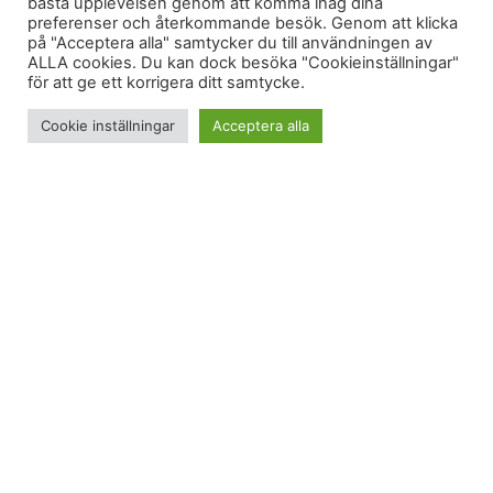
bästa upplevelsen genom att komma ihåg dina
preferenser och återkommande besök. Genom att klicka
på "Acceptera alla" samtycker du till användningen av
ALLA cookies. Du kan dock besöka "Cookieinställningar"
för att ge ett korrigera ditt samtycke.
Cookie inställningar
Acceptera alla
Jag minns första gången jag kände att jag visste
saker som är bra att veta som vuxen – som mina
föräldrar inte visste. Den tidpunkten kommer för
alla, och den är förmodligen lika drabbande
oavsett vem man är. Det kan vara banala saker,
som internethastighet, en ny app eller något annat
relativt världsligt. Men ändå – det är en vändning.
När det är jag som börjar hjälpa dem, istället för
tvärtom. En tyst påminnelse om att tiden går, och