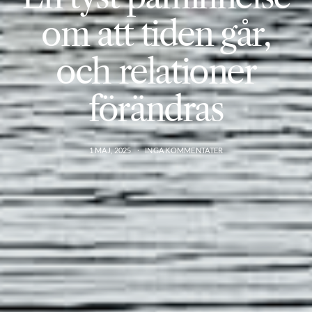
om att tiden går,
och relationer
förändras
1 MAJ, 2025
INGA KOMMENTATER